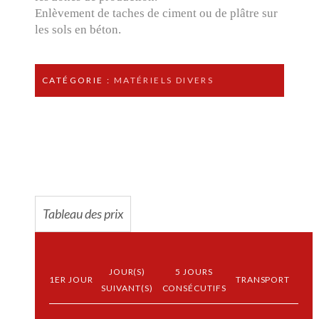
Enlèvement de taches de ciment ou de plâtre sur
les sols en béton.
CATÉGORIE :
MATÉRIELS DIVERS
Tableau des prix
JOUR(S)
5 JOURS
1ER JOUR
TRANSPORT
SUIVANT(S)
CONSÉCUTIFS