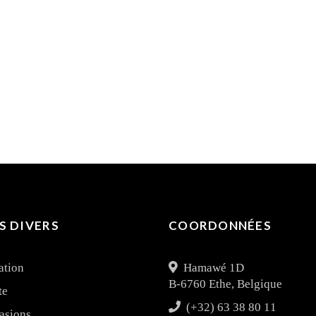
S DIVERS
COORDONNÉES
ation
Hamawé 1D
B-6760 Ethe, Belgique
te
(+32) 63 38 80 11
asions