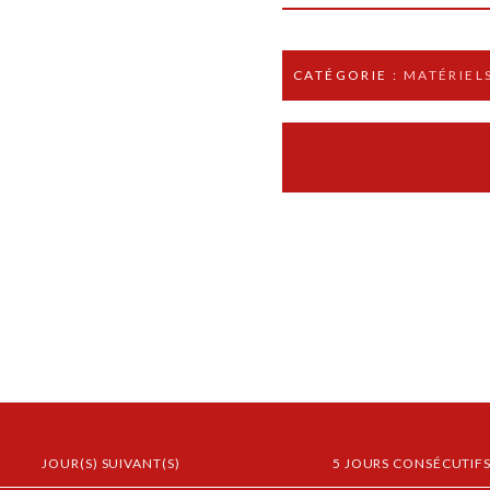
CATÉGORIE :
MATÉRIELS
JOUR(S) SUIVANT(S)
5 JOURS CONSÉCUTIF