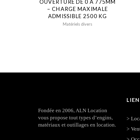
OUVERTURE DE 0 À 775MM
– CHARGE MAXIMALE
ADMISSIBLE 2500 KG
Matériels divers
LIEN
Fondée en 2006, ALN Location
vous propose tout types d’engins,
> Loc
matériaux et outillages en location.
> Ven
> Occ