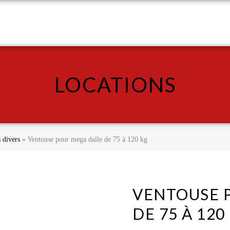
LOCATIONS
VENTES
OC
LOCATIONS
 divers
»
Ventouse pour mega dalle de 75 à 120 kg
VENTOUSE 
DE 75 À 120