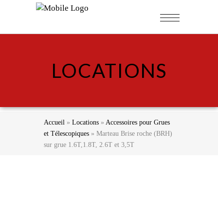
LOCATIONS
Accueil
»
Locations
»
Accessoires pour Grues
et Télescopiques
»
Marteau Brise roche (BRH)
sur grue 1.6T,1.8T, 2.6T et 3,5T