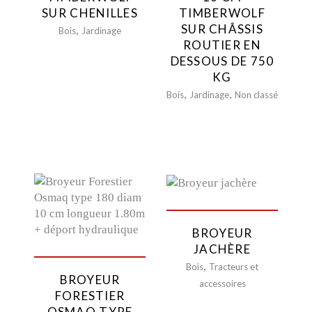
Chariots Télescopiques
SUR CHENILLES
TIMBERWOLF
Accessoires pour Grues
SUR CHÂSSIS
,
Bois
Jardinage
et Télescopiques
ROUTIER EN
Chariots
DESSOUS DE 750
Dumpers
KG
Nacelles
,
,
Bois
Jardinage
Non classé
Containers
Transport
Tracteurs et accessoires
Bois
Jardinage
Ponceuses
Matériel de nettoyage
Chauffages et
BROYEUR
déshumidificateur
JACHÈRE
Groupe électrogène
,
Bois
Tracteurs et
Compresseurs et
BROYEUR
accessoires
accessoires
FORESTIER
Marteau piqueur
OSMAQ TYPE