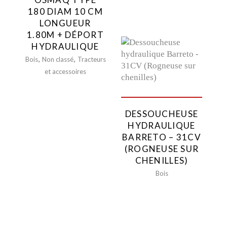
électrique
180 DIAM 10 CM
Outils de coupe
LONGUEUR
Matériel de carottage
1.80M + DÉPORT
Travail du béton
HYDRAULIQUE
Matériels divers
,
,
Bois
Non classé
Tracteurs
et accessoires
DESSOUCHEUSE
HYDRAULIQUE
BARRETO – 31CV
(ROGNEUSE SUR
CHENILLES)
Bois