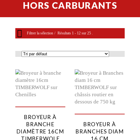
HORS CARBURANTS
Filtrer la sélection
Résultats 1 - 12 sur 25 .
Bois
Recherche par mots
Catégories de produits
Accessoires NORCAR
BROYEUR À
Compactage
BRANCHE
BROYEUR À
Evémentiels
DIAMÈTRE 16CM
BRANCHES DIAM
Grues
TIMBERWOLF
16 CM