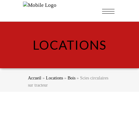
LOCATIONS
Accueil
»
Locations
»
Bois
»
Scies circulaires
sur tracteur