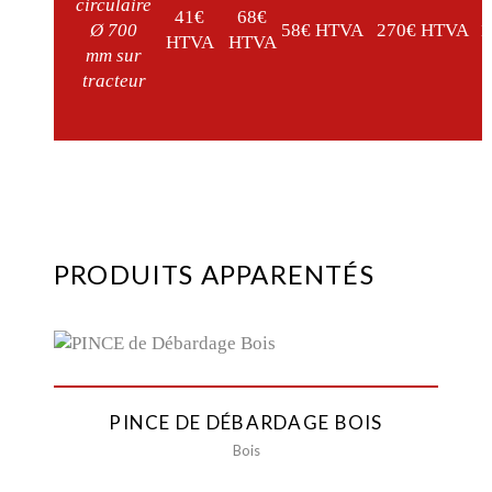
circulaire
41€
68€
Ø 700
58€ HTVA
270€ HTVA
1
HTVA
HTVA
mm sur
tracteur
PRODUITS APPARENTÉS
PINCE DE DÉBARDAGE BOIS
Bois