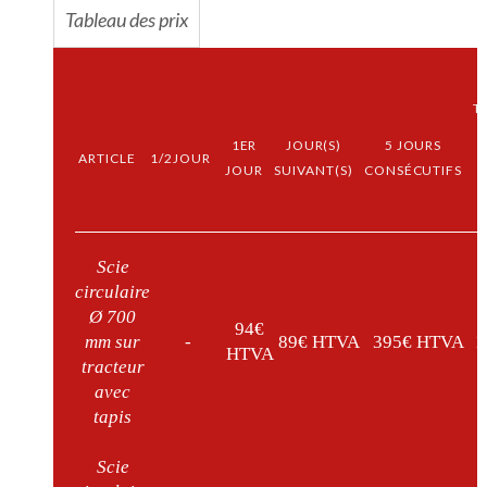
Tableau des prix
T
1ER
JOUR(S)
5 JOURS
ARTICLE
1/2JOUR
JOUR
SUIVANT(S)
CONSÉCUTIFS
Scie
circulaire
Ø 700
94€
mm sur
-
89€ HTVA
395€ HTVA
1
HTVA
tracteur
avec
tapis
Scie