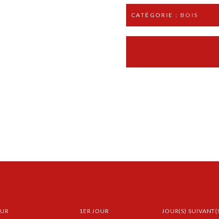
CATÉGORIE :
BOIS
OUR
1ER JOUR
JOUR(S) SUIVANT(