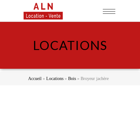
LOCATIONS
Accueil
»
Locations
»
Bois
»
Broyeur jachère