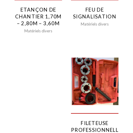
Chariots Télescopiques
ETANÇON DE
FEU DE
Accessoires pour Grues
CHANTIER 1,70M
SIGNALISATION
et Télescopiques
– 2,80M – 3,60M
Matériels divers
Chariots
Matériels divers
Dumpers
Nacelles
Containers
Transport
Tracteurs et accessoires
Bois
Jardinage
Ponceuses
Matériel de nettoyage
Chauffages et
déshumidificateur
Groupe électrogène
Compresseurs et
FILETEUSE
accessoires
PROFESSIONNELL