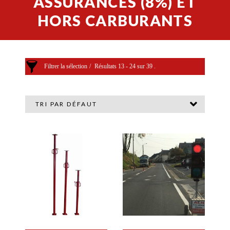
ASSURANCES (8%) ET
HORS CARBURANTS
Filtrer la sélection
Résultats 13 - 24 sur 39 .
Matériels divers
TRI PAR DÉFAUT
Recherche par mots
Catégories de produits
Accessoires NORCAR
Compactage
Evémentiels
Grues