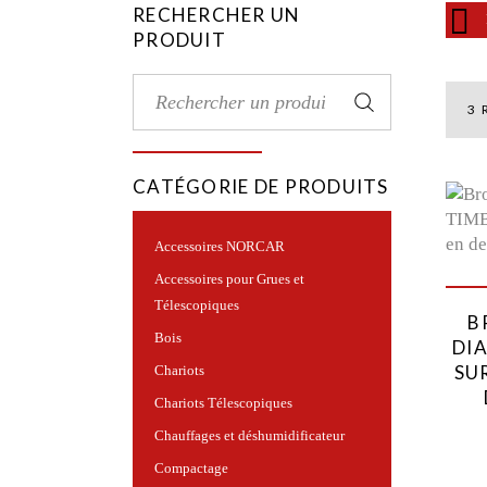
RECHERCHER UN
PRODUIT
Rech
Search
for:
3 
CATÉGORIE DE PRODUITS
Accessoires NORCAR
Accessoires pour Grues et
Télescopiques
B
Bois
DI
SU
Chariots
Chariots Télescopiques
Chauffages et déshumidificateur
Compactage