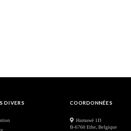
S DIVERS
COORDONNÉES
ation
Hamawé 1D
B-6760 Ethe, Belgique
te