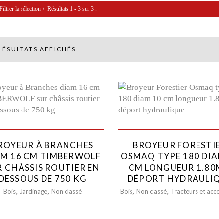
Filtrer la sélection
Résultats 1 - 3 sur 3 .
erche par mots
Catégorie
RÉSULTATS AFFICHÉS
Access
Compac
Evément
Grues
Chariot
Accessoi
Chariots
Dumper
ROYEUR À BRANCHES
BROYEUR FORESTI
Nacelles
AM 16 CM TIMBERWOLF
OSMAQ TYPE 180 DIA
Contain
R CHÂSSIS ROUTIER EN
CM LONGUEUR 1.80
Transpo
DESSOUS DE 750 KG
DÉPORT HYDRAULI
Tracteur
,
,
,
,
Bois
Jardinage
Non classé
Bois
Non classé
Tracteurs et acc
Bois
Jardinag