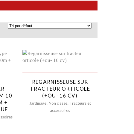
s de produits
oires NORCAR
tage
iels
s Télescopiques
res pour Grues et Télescopiques
REGARNISSEUSE SUR
s
ER
TRACTEUR ORTICOLE
M 10
(+OU- 16 CV)
ers
M +
,
,
Jardinage
Non classé
Tracteurs et
rt
QUE
accessoires
s et accessoires
essoires
e